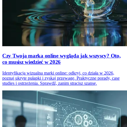
Czy Twoja marka online wygląda jak wszyscy? Oto,
co musisz wiedzieć w 2026
Identyfikacja wizualna marki online: odkryj, co działa w 2026,
poznaj ukryte pułapki i zyskaj przewagę. Praktyczne porady, case
studies i ostrzeżenia. Sprawdź, zanim stracisz szansę.