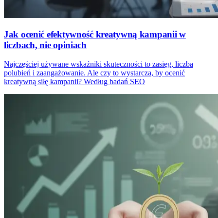
Jak ocenić efektywność kreatywną kampanii w
liczbach, nie opiniach
Najczęściej używane wskaźniki skuteczności to zasięg, liczba
polubień i zaangażowanie. Ale czy to wystarcza, by ocenić
kreatywną siłę kampanii? Według badań SEO