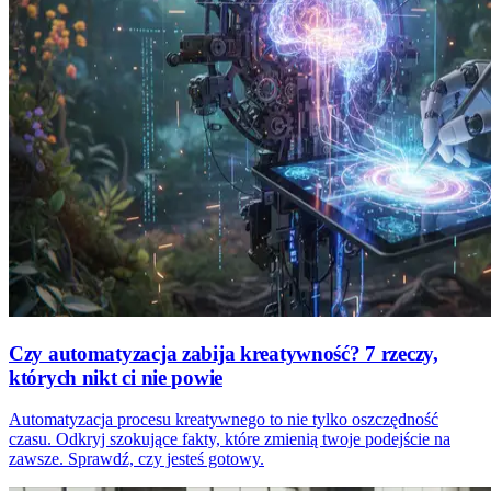
Czy automatyzacja zabija kreatywność? 7 rzeczy,
których nikt ci nie powie
Automatyzacja procesu kreatywnego to nie tylko oszczędność
czasu. Odkryj szokujące fakty, które zmienią twoje podejście na
zawsze. Sprawdź, czy jesteś gotowy.