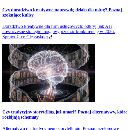
Czy doradztwo kreatywne naprawdę działa dla usług? Poznaj
szokujące kulisy
Doradztwo kreatywne dla firm usługowych: odkryj, jak AI i
nowoczesne strategie mogą wyprzedzić konkurencję w 2026.
Sprawdź, co Cię zaskoczy!
Czy tradycyjny storytelling już umarł? Poznaj alternatywy, które
rozbijają schematy
Alternatywa dla tradycyjnego storytellingu: Poznaj przełomowe