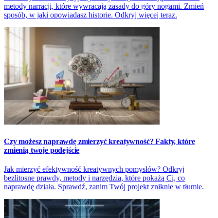
metody narracji, które wywracają zasady do góry nogami. Zmień
sposób, w jaki opowiadasz historie. Odkryj więcej teraz.
Czy możesz naprawdę zmierzyć kreatywność? Fakty, które
zmienią twoje podejście
Jak mierzyć efektywność kreatywnych pomysłów? Odkryj
bezlitosne prawdy, metody i narzędzia, które pokażą Ci, co
naprawdę działa. Sprawdź, zanim Twój projekt zniknie w tłumie.