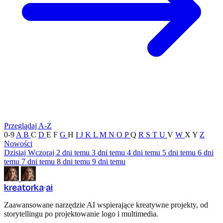
Przeglądaj A-Z
0-9
A
B
C
D
E
F
G
H
I
J
K
L
M
N
O
P
Q
R
S
T
U
V
W
X
Y
Z
Nowości
Dzisiaj
Wczoraj
2 dni temu
3 dni temu
4 dni temu
5 dni temu
6 dni
temu
7 dni temu
8 dni temu
9 dni temu
kreatorka
ai
Zaawansowane narzędzie AI wspierające kreatywne projekty, od
storytellingu po projektowanie logo i multimedia.