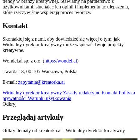
trendy w branży kreatywnej. Stawiamy na partnerstwo z
użytkownikami, słuchając ich opinii i implementując ulepszenia,
które rzeczywiście wspierają proces twórczy.
Kontakt
Skontaktuj się z nami, aby dowiedzieć się więcej o tym, jak
Wirtualny dyrektor kreatywny może wspierać Twoje projekty
kreatywne.
Wondel.ai sp. z o.o.
(
https://wondel.ai
)
Twarda 18, 00-105 Warszawa, Polska
E-mail:
zapytania@kreatorka.ai
Wirtualny dyrektor kreatywny
Zasady redakcyjne
Kontakt
Polityka
prywatności
Warunki użytkowania
Odkryj
Przeglądaj artykuły
Odkryj tematy od kreatorka.ai - Wirtualny dyrektor kreatywny