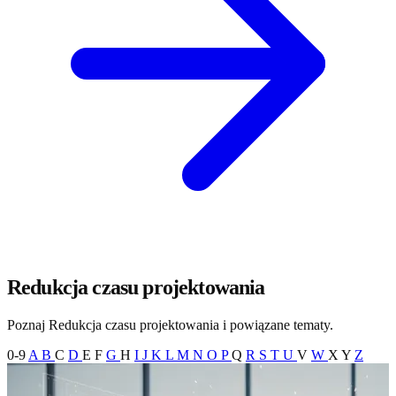
Redukcja czasu projektowania
Poznaj Redukcja czasu projektowania i powiązane tematy.
0-9
A
B
C
D
E
F
G
H
I
J
K
L
M
N
O
P
Q
R
S
T
U
V
W
X
Y
Z