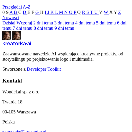
Przeglądaj A-Z
0-9
A
B
C
D
E
F
G
H
I
J
K
L
M
N
O
P
Q
R
S
T
U
V
W
X
Y
Z
Nowości
Dzisiaj
Wczoraj
2 dni temu
3 dni temu
4 dni temu
5 dni temu
6 dni
temu
7 dni temu
8 dni temu
9 dni temu
kreatorka
ai
Zaawansowane narzędzie AI wspierające kreatywne projekty, od
storytellingu po projektowanie logo i multimedia.
Stworzone z
Developer Toolkit
Kontakt
Wondel.ai sp. z o.o.
Twarda 18
00-105 Warszawa
Polska
zapytania@kreatorka.ai