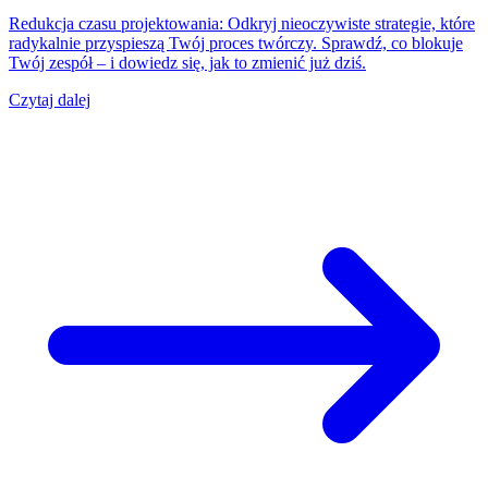
Redukcja czasu projektowania: Odkryj nieoczywiste strategie, które
radykalnie przyspieszą Twój proces twórczy. Sprawdź, co blokuje
Twój zespół – i dowiedz się, jak to zmienić już dziś.
Czytaj dalej