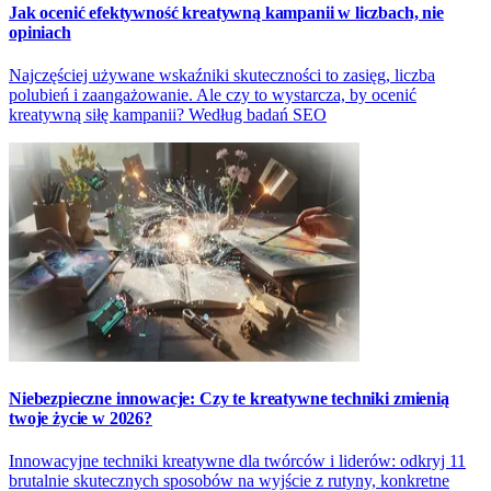
Jak ocenić efektywność kreatywną kampanii w liczbach, nie
opiniach
Najczęściej używane wskaźniki skuteczności to zasięg, liczba
polubień i zaangażowanie. Ale czy to wystarcza, by ocenić
kreatywną siłę kampanii? Według badań SEO
Niebezpieczne innowacje: Czy te kreatywne techniki zmienią
twoje życie w 2026?
Innowacyjne techniki kreatywne dla twórców i liderów: odkryj 11
brutalnie skutecznych sposobów na wyjście z rutyny, konkretne