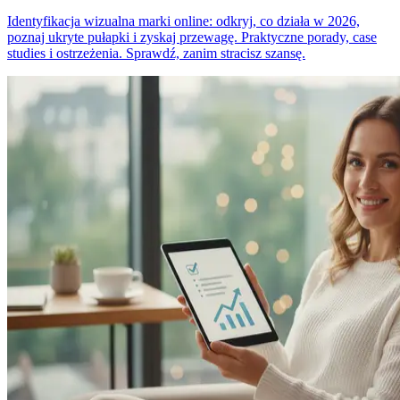
Identyfikacja wizualna marki online: odkryj, co działa w 2026,
poznaj ukryte pułapki i zyskaj przewagę. Praktyczne porady, case
studies i ostrzeżenia. Sprawdź, zanim stracisz szansę.