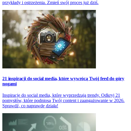
przykłady i ostrzeżenia. Zmień swój proces już dziś.
21 inspiracji do social media, które wywrócą Twój feed do góry
nogami
Inspiracje do social media, które wyprzedzają trendy. Odkryj 21
pomysłów, które podniosą Twój content i zaangażowanie w 2026.
Sprawdź, co naprawdę działa!