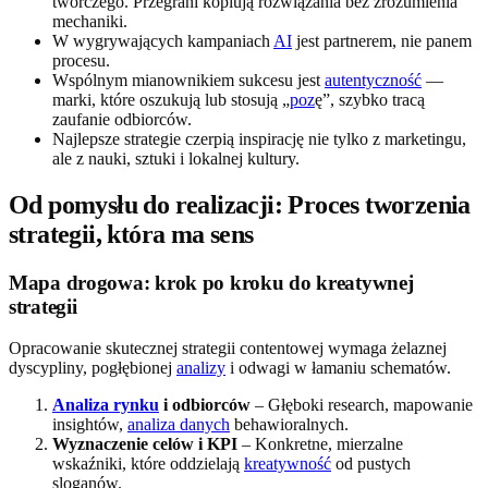
twórczego. Przegrani kopiują rozwiązania bez zrozumienia
mechaniki.
W wygrywających kampaniach
AI
jest partnerem, nie panem
procesu.
Wspólnym mianownikiem sukcesu jest
autentyczność
—
marki, które oszukują lub stosują „
poz
ę”, szybko tracą
zaufanie odbiorców.
Najlepsze strategie czerpią inspirację nie tylko z marketingu,
ale z nauki, sztuki i lokalnej kultury.
Od pomysłu do realizacji: Proces tworzenia
strategii, która ma sens
Mapa drogowa: krok po kroku do kreatywnej
strategii
Opracowanie skutecznej strategii contentowej wymaga żelaznej
dyscypliny, pogłębionej
analizy
i odwagi w łamaniu schematów.
Analiza rynku
i odbiorców
– Głęboki research, mapowanie
insightów,
analiza danych
behawioralnych.
Wyznaczenie celów i KPI
– Konkretne, mierzalne
wskaźniki, które oddzielają
kreatywność
od pustych
sloganów.