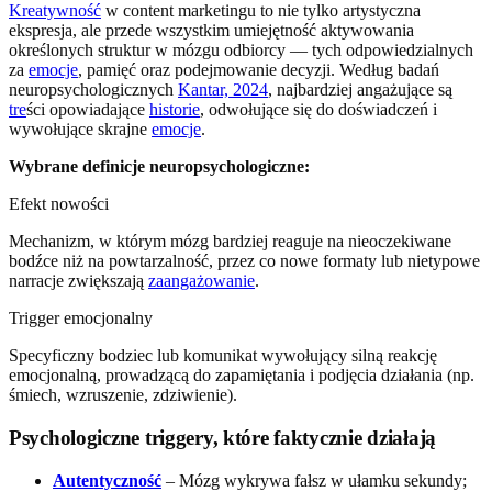
Kreatywność
w content marketingu to nie tylko artystyczna
ekspresja, ale przede wszystkim umiejętność aktywowania
określonych struktur w mózgu odbiorcy — tych odpowiedzialnych
za
emocje
, pamięć oraz podejmowanie decyzji. Według badań
neuropsychologicznych
Kantar, 2024
, najbardziej angażujące są
tre
ści opowiadające
historie
, odwołujące się do doświadczeń i
wywołujące skrajne
emocje
.
Wybrane definicje neuropsychologiczne:
Efekt nowości
Mechanizm, w którym mózg bardziej reaguje na nieoczekiwane
bodźce niż na powtarzalność, przez co nowe formaty lub nietypowe
narracje zwiększają
zaangażowanie
.
Trigger emocjonalny
Specyficzny bodziec lub komunikat wywołujący silną reakcję
emocjonalną, prowadzącą do zapamiętania i podjęcia działania (np.
śmiech, wzruszenie, zdziwienie).
Psychologiczne triggery, które faktycznie działają
Autentyczność
– Mózg wykrywa fałsz w ułamku sekundy;