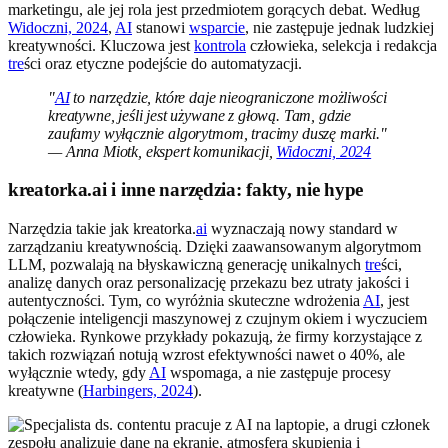
marketingu, ale jej rola jest przedmiotem gorących debat. Według
Widoczni, 2024
,
AI
stanowi
wsparcie
, nie zastępuje jednak ludzkiej
kreatywności. Kluczowa jest
kontrola
człowieka, selekcja i redakcja
tre
ści oraz etyczne podejście do automatyzacji.
"
AI
to narzędzie, które daje nieograniczone możliwości
kreatywne, jeśli jest używane z głową. Tam, gdzie
zaufamy wyłącznie algorytmom, tracimy duszę marki."
— Anna Miotk, ekspert komunikacji,
Widoczni, 2024
kreatorka.ai i inne narzędzia: fakty, nie hype
Narzędzia takie jak kreatorka.
ai
wyznaczają nowy standard w
zarządzaniu kreatywnością. Dzięki zaawansowanym algorytmom
LLM, pozwalają na błyskawiczną generację unikalnych
tre
ści,
analizę danych oraz personalizację przekazu bez utraty jakości i
autentyczności. Tym, co wyróżnia skuteczne wdrożenia
AI
, jest
połączenie inteligencji maszynowej z czujnym okiem i wyczuciem
człowieka. Rynkowe przykłady pokazują, że firmy korzystające z
takich rozwiązań notują wzrost efektywności nawet o 40%, ale
wyłącznie wtedy, gdy
AI
wspomaga, a nie zastępuje procesy
kreatywne (
Harbingers, 2024
).