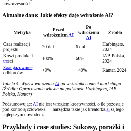
Aktualne dane: Jakie efekty daje wdrożenie AI?
Po
Przed
Metryka
wdrożeniu
Źródło
wdrożeniem
AI
AI
Czas realizacji
Harbingers,
20 dni
6 dni
projektu
2024
Koszt produkcji
IAB Polska,
100%
60%
tre
ści
2024
Zaangażowanie
+0%
+40%
Kantar, 2024
odbiorców
Tabela 4: Wpływ wdrożenia
AI
na wskaźniki content marketingu
(Źródło: Opracowanie własne na podstawie Harbingers, IAB
Polska, Kantar)
Podsumowując:
AI
nie jest wrogiem kreatywności, o ile pozostaje
pod kontrolą człowieka — narzędzia takie jak kreatorka.
ai
są tego
najlepszym dowodem.
Przykłady i case studies: Sukcesy, porażki i