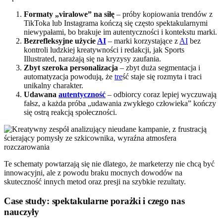
Formaty „viralowe” na siłę
– próby kopiowania trendów z
TikToka lub Instagrama kończą się często spektakularnymi
niewypałami, bo brakuje im autentyczności i kontekstu marki.
Bezrefleksyjne użycie
AI
– marki korzystające z
AI
bez
kontroli ludzkiej kreatywności i redakcji, jak Sports
Illustrated, narażają się na kryzysy zaufania.
Zbyt szeroka personalizacja
– zbyt duża segmentacja i
automatyzacja powodują, że
tre
ść staje się rozmyta i traci
unikalny charakter.
Udawana
autentyczność
– odbiorcy coraz lepiej wyczuwają
fałsz, a każda próba „udawania zwykłego człowieka” kończy
się ostrą reakcją społeczności.
Te schematy powtarzają się nie dlatego, że marketerzy nie chcą być
innowacyjni, ale z powodu braku mocnych dowodów na
skuteczność innych metod oraz presji na szybkie rezultaty.
Case study: spektakularne porażki i czego nas
nauczyły