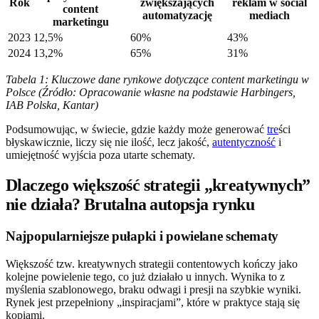
Rok
zwiększających
reklam w social
content
automatyzację
mediach
marketingu
2023
12,5%
60%
43%
2024
13,2%
65%
31%
Tabela 1: Kluczowe dane rynkowe dotyczące content marketingu w
Polsce (Źródło: Opracowanie własne na podstawie Harbingers,
IAB Polska, Kantar)
Podsumowując, w świecie, gdzie każdy może generować
tre
ści
błyskawicznie, liczy się nie ilość, lecz jakość,
autentyczność
i
umiejętność wyjścia poza utarte schematy.
Dlaczego większość strategii „kreatywnych”
nie działa? Brutalna autopsja rynku
Najpopularniejsze pułapki i powielane schematy
Większość tzw. kreatywnych strategii contentowych kończy jako
kolejne powielenie tego, co już działało u innych. Wynika to z
myślenia szablonowego, braku odwagi i presji na szybkie wyniki.
Rynek jest przepełniony „inspiracjami”, które w praktyce stają się
kopiami.