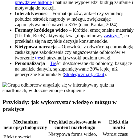
prawdziwe historie
i naturalne wypowiedzi budują zaufanie i
motywują do reakcji.
Interaktywność
– Format quizów, ankiet czy symulacji
pobudza ośrodek nagrody w mózgu, zwiększając
zapamiętywalność nawet o 35% (dane Kantar, 2024).
Formaty krótkiego wideo
– Krótkie, emocjonalne materiały
(TikTok, Reels) aktywują tzw. „dopaminowy
zastrzyk
”, co
przekłada się na szybkie decyzje konsumenckie.
Nietypowa narracja
– Opowieści z odwróconą chronologią,
zaskakujące zakończenia czy angażowanie odbiorców w
tworzenie
tre
ści utrzymują wysoki poziom uwagi.
Personalizacja
–
Tre
ści dostosowane do odbiorcy, bazujące
na analizie danych, są zapamiętywane 30% lepiej niż
generyczne komunikaty (
Strategiczni.pl, 2024
).
Przykłady: jak wykorzystać wiedzę o mózgu w
praktyce
Mechanizm
Przykład zastosowania w
Efekt dla
neuropsychologiczny
content marketingu
marki
Nietypowa forma wideo,
Wzrost czasu
Efekt nowości