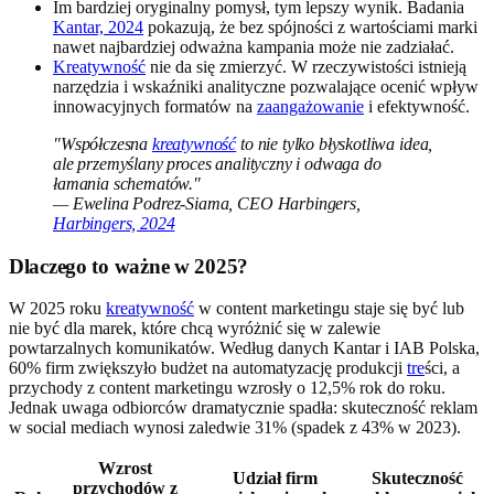
Im bardziej oryginalny pomysł, tym lepszy wynik. Badania
Kantar, 2024
pokazują, że bez spójności z wartościami marki
nawet najbardziej odważna kampania może nie zadziałać.
Kreatywność
nie da się zmierzyć. W rzeczywistości istnieją
narzędzia i wskaźniki analityczne pozwalające ocenić wpływ
innowacyjnych formatów na
zaangażowanie
i efektywność.
"Współczesna
kreatywność
to nie tylko błyskotliwa idea,
ale przemyślany proces analityczny i odwaga do
łamania schematów."
— Ewelina Podrez-Siama, CEO Harbingers,
Harbingers, 2024
Dlaczego to ważne w 2025?
W 2025 roku
kreatywność
w content marketingu staje się być lub
nie być dla marek, które chcą wyróżnić się w zalewie
powtarzalnych komunikatów. Według danych Kantar i IAB Polska,
60% firm zwiększyło budżet na automatyzację produkcji
tre
ści, a
przychody z content marketingu wzrosły o 12,5% rok do roku.
Jednak uwaga odbiorców dramatycznie spadła: skuteczność reklam
w social mediach wynosi zaledwie 31% (spadek z 43% w 2023).
Wzrost
Udział firm
Skuteczność
przychodów z