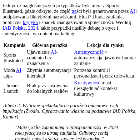
Jednym z najgłośniejszych przypadków była afera z Sports
Illustrated, gdzie odkryto, że część
tre
ści była generowana przez
AI
i
podpisywana fikcyjnymi nazwiskami. Efekt? Utrata zaufania,
publiczna
krytyka
i spadek zaangażowania społeczności. Według
IAB Polska, 2024
, takie przypadki nasiliły debatę o etyce i
autentyczności w content marketingu.
Kampania
Główna porażka
Lekcja dla rynku
Ujawnienie
AI
-
Autentyczność
>
Sports
contentu bez
automatyzacja, jawność buduje
Illustrated
oznaczenia
zaufanie
Moda
AI
-
Zbytnia automatyzacja
Potrzeba kontroli i
apps
interakcji
personalizacji przez człowieka
Kreatywność
musi
Threads
Brak przystosowania
uwzględniać kontekst
Launch
do lokalnych realiów
kulturowy
Tabela 2: Wybrane spektakularne porażki contentowe i ich
implikacje (Źródło: Opracowanie własne na podstawie IAB Polska,
Kantar)
"Marki, które zapominają o transparentności, w 2024
roku płacą za to utratą zaufania. Odbiorcy cenią
prawdę, nawet jeśli nie zawsze jest wygodna."