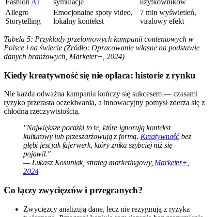
Fashion
AI
symulacje
użytkowników
Allegro
Emocjonalne spoty video,
7 mln wyświetleń,
Storytelling
lokalny kontekst
viralowy efekt
Tabela 5: Przykłady przełomowych kampanii contentowych w
Polsce i na świecie (Źródło: Opracowanie własne na podstawie
danych branżowych, Marketer+, 2024)
Kiedy kreatywność się nie opłaca: historie z rynku
Nie każda odważna kampania kończy się sukcesem — czasami
ryzyko przerasta oczekiwania, a innowacyjny pomysł zderza się z
chłodną rzeczywistością.
"Największe porażki to te, które ignorują kontekst
kulturowy lub przeszarżowują z formą.
Kreatywność
bez
głębi jest jak fajerwerk, który znika szybciej niż się
pojawił."
— Łukasz Kosuniak, strateg marketingowy,
Marketer+,
2024
Co łączy zwycięzców i przegranych?
Zwycięzcy analizują dane, lecz nie rezygnują z ryzyka