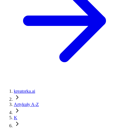
kreatorka.ai
Artykuły A-Z
K