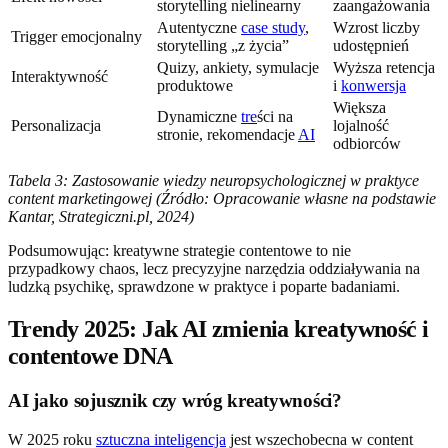
storytelling nielinearny
zaangażowania
Autentyczne
case study
,
Wzrost liczby
Trigger emocjonalny
storytelling „z życia”
udostępnień
Quizy, ankiety, symulacje
Wyższa retencja
Interaktywność
produktowe
i
konwersja
Większa
Dynamiczne
tre
ści na
Personalizacja
lojalność
stronie, rekomendacje
AI
odbiorców
Tabela 3: Zastosowanie wiedzy neuropsychologicznej w praktyce
content marketingowej (Źródło: Opracowanie własne na podstawie
Kantar, Strategiczni.pl, 2024)
Podsumowując: kreatywne strategie contentowe to nie
przypadkowy chaos, lecz precyzyjne narzędzia oddziaływania na
ludzką psychikę, sprawdzone w praktyce i poparte badaniami.
Trendy 2025: Jak AI zmienia kreatywność i
contentowe DNA
AI jako sojusznik czy wróg kreatywności?
W 2025 roku
sztuczna inteligencja
jest wszechobecna w content