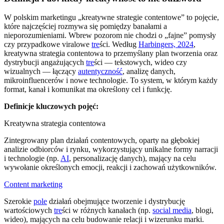
W polskim marketingu „kreatywne strategie contentowe” to pojęcie,
które najczęściej rozmywa się pomiędzy banałami a
nieporozumieniami. Wbrew pozorom nie chodzi o „fajne” pomysły
czy przypadkowe viralowe
tre
ści. Według
Harbingers, 2024
,
kreatywna strategia contentowa to przemyślany plan tworzenia oraz
dystrybucji angażujących
tre
ści — tekstowych, wideo czy
wizualnych — łączący
autentyczność
, analizę danych,
mikroinfluencerów i nowe technologie. To system, w którym każdy
format, kanał i komunikat ma określony cel i funkcję.
Definicje kluczowych pojęć:
Kreatywna strategia contentowa
Zintegrowany plan działań contentowych, oparty na głębokiej
analizie odbiorców i rynku, wykorzystujący unikalne formy narracji
i technologie (np.
AI
, personalizację danych), mający na celu
wywołanie określonych emocji, reakcji i zachowań użytkowników.
Content marketing
Szerokie
pole
działań obejmujące tworzenie i dystrybucję
wartościowych
tre
ści w różnych kanałach (np.
social media
, blogi,
wideo), mających na celu budowanie relacji i wizerunku marki.