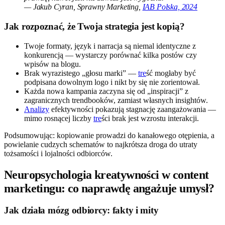
— Jakub Cyran, Sprawny Marketing,
IAB Polska, 2024
Jak rozpoznać, że Twoja strategia jest kopią?
Twoje formaty, język i narracja są niemal identyczne z
konkurencją — wystarczy porównać kilka postów czy
wpisów na blogu.
Brak wyrazistego „głosu marki” —
tre
ść mogłaby być
podpisana dowolnym logo i nikt by się nie zorientował.
Każda nowa kampania zaczyna się od „inspiracji” z
zagranicznych trendbooków, zamiast własnych insightów.
Analizy
efektywności pokazują stagnację zaangażowania —
mimo rosnącej liczby
tre
ści brak jest wzrostu interakcji.
Podsumowując: kopiowanie prowadzi do kanałowego otępienia, a
powielanie cudzych schematów to najkrótsza droga do utraty
tożsamości i lojalności odbiorców.
Neuropsychologia kreatywności w content
marketingu: co naprawdę angażuje umysł?
Jak działa mózg odbiorcy: fakty i mity