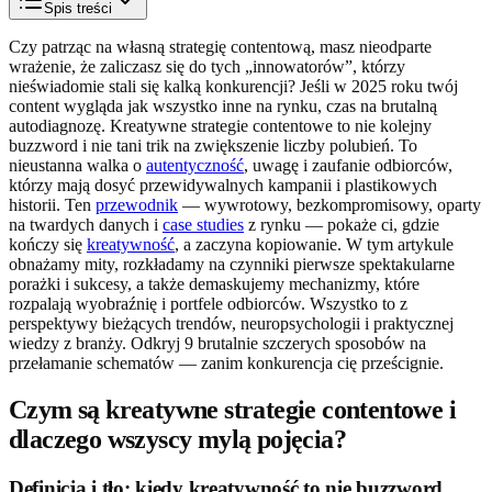
Spis treści
Czy patrząc na własną strategię contentową, masz nieodparte
wrażenie, że zaliczasz się do tych „innowatorów”, którzy
nieświadomie stali się kalką konkurencji? Jeśli w 2025 roku twój
content wygląda jak wszystko inne na rynku, czas na brutalną
autodiagnozę. Kreatywne strategie contentowe to nie kolejny
buzzword i nie tani trik na zwiększenie liczby polubień. To
nieustanna walka o
autentyczność
, uwagę i zaufanie odbiorców,
którzy mają dosyć przewidywalnych kampanii i plastikowych
historii. Ten
przewodnik
— wywrotowy, bezkompromisowy, oparty
na twardych danych i
case studies
z rynku — pokaże ci, gdzie
kończy się
kreatywność
, a zaczyna kopiowanie. W tym artykule
obnażamy mity, rozkładamy na czynniki pierwsze spektakularne
porażki i sukcesy, a także demaskujemy mechanizmy, które
rozpalają wyobraźnię i portfele odbiorców. Wszystko to z
perspektywy bieżących trendów, neuropsychologii i praktycznej
wiedzy z branży. Odkryj 9 brutalnie szczerych sposobów na
przełamanie schematów — zanim konkurencja cię prześcignie.
Czym są kreatywne strategie contentowe i
dlaczego wszyscy mylą pojęcia?
Definicja i tło: kiedy kreatywność to nie buzzword