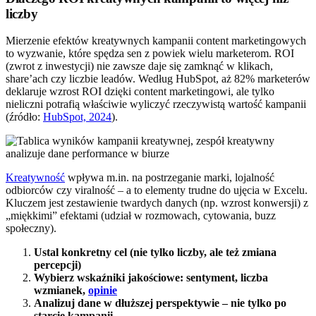
liczby
Mierzenie efektów kreatywnych kampanii content marketingowych
to wyzwanie, które spędza sen z powiek wielu marketerom. ROI
(zwrot z inwestycji) nie zawsze daje się zamknąć w klikach,
share’ach czy liczbie leadów. Według HubSpot, aż 82% marketerów
deklaruje wzrost ROI dzięki content marketingowi, ale tylko
nieliczni potrafią właściwie wyliczyć rzeczywistą wartość kampanii
(źródło:
HubSpot, 2024
).
Kreatywność
wpływa m.in. na postrzeganie marki, lojalność
odbiorców czy viralność – a to elementy trudne do ujęcia w Excelu.
Kluczem jest zestawienie twardych danych (np. wzrost konwersji) z
„miękkimi” efektami (udział w rozmowach, cytowania, buzz
społeczny).
Ustal konkretny cel (nie tylko liczby, ale też zmiana
percepcji)
Wybierz wskaźniki jakościowe: sentyment, liczba
wzmianek,
opinie
Analizuj dane w dłuższej perspektywie – nie tylko po
starcie kampanii