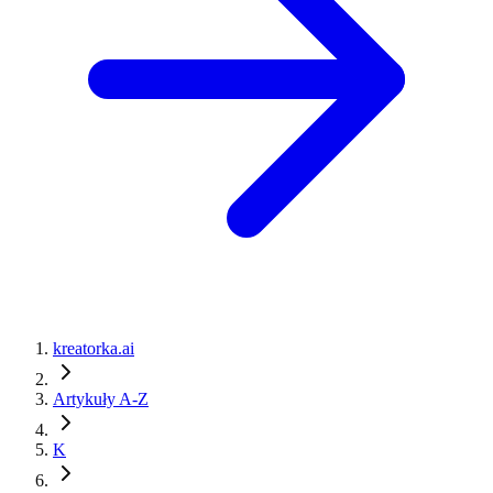
kreatorka.ai
Artykuły A-Z
K