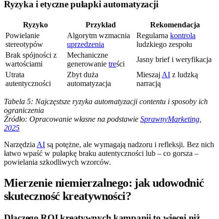
Ryzyka i etyczne pułapki automatyzacji
Ryzyko
Przykład
Rekomendacja
Powielanie
Algorytm wzmacnia
Regularna
kontrola
stereotypów
uprzedzenia
ludzkiego zespołu
Brak spójności z
Mechaniczne
Jasny brief i weryfikacja
wartościami
generowanie
tre
ści
Utrata
Zbyt duża
Mieszaj
AI
z ludzką
autentyczności
automatyzacja
narracją
Tabela 5: Najczęstsze ryzyka automatyzacji contentu i sposoby ich
ograniczenia
Źródło: Opracowanie własne na podstawie
SprawnyMarketing,
2025
Narzędzia
AI
są potężne, ale wymagają nadzoru i refleksji. Bez nich
łatwo wpaść w pułapkę braku autentyczności lub – co gorsza –
powielania szkodliwych wzorców.
Mierzenie niemierzalnego: jak udowodnić
skuteczność kreatywności?
Dlaczego ROI kreatywnych kampanii to więcej niż