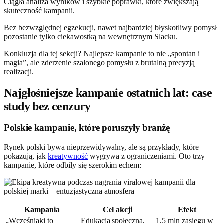
Ciągła analiza wyników i szybkie poprawki, które zwiększają
skuteczność kampanii.
Bez bezwzględnej egzekucji, nawet najbardziej błyskotliwy pomysł
pozostanie tylko ciekawostką na wewnętrznym Slacku.
Konkluzja dla tej sekcji? Najlepsze kampanie to nie „spontan i
magia”, ale zderzenie szalonego pomysłu z brutalną precyzją
realizacji.
Najgłośniejsze kampanie ostatnich lat: case
study bez cenzury
Polskie kampanie, które poruszyły branżę
Rynek polski bywa nieprzewidywalny, ale są przykłady, które
pokazują, jak
kreatywność
wygrywa z ograniczeniami. Oto trzy
kampanie, które odbiły się szerokim echem:
Kampania
Cel akcji
Efekt
„Wcześniaki to
Edukacja społeczna,
1,5 mln zasięgu w