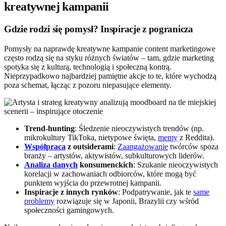
kreatywnej kampanii
Gdzie rodzi się pomysł? Inspiracje z pogranicza
Pomysły na naprawdę kreatywne kampanie content marketingowe
często rodzą się na styku różnych światów – tam, gdzie marketing
spotyka się z kulturą, technologią i społeczną kontrą.
Nieprzypadkowo najbardziej pamiętne akcje to te, które wychodzą
poza schemat, łącząc z pozoru niepasujące elementy.
Trend-hunting
: Śledzenie nieoczywistych trendów (np.
mikrokultury TikToka, nietypowe święta,
memy
z Reddita).
Współpraca
z outsiderami
:
Zaangażowanie
twórców spoza
branży – artystów, aktywistów, subkulturowych liderów.
Analiza danych
konsumenckich
: Szukanie nieoczywistych
korelacji w zachowaniach odbiorców, które mogą być
punktem wyjścia do przewrotnej kampanii.
Inspiracje z innych rynków
: Podpatrywanie, jak te
same
problemy
rozwiązuje się w Japonii, Brazylii czy wśród
społeczności gamingowych.