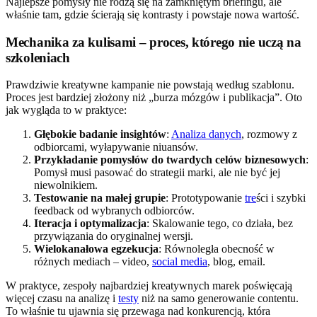
Najlepsze pomysły nie rodzą się na zamkniętym briefingu, ale
właśnie tam, gdzie ścierają się kontrasty i powstaje nowa wartość.
Mechanika za kulisami – proces, którego nie uczą na
szkoleniach
Prawdziwie kreatywne kampanie nie powstają według szablonu.
Proces jest bardziej złożony niż „burza mózgów i publikacja”. Oto
jak wygląda to w praktyce:
Głębokie badanie insightów
:
Analiza danych
, rozmowy z
odbiorcami, wyłapywanie niuansów.
Przykładanie pomysłów do twardych celów biznesowych
:
Pomysł musi pasować do strategii marki, ale nie być jej
niewolnikiem.
Testowanie na małej grupie
: Prototypowanie
tre
ści i szybki
feedback od wybranych odbiorców.
Iteracja i optymalizacja
: Skalowanie tego, co działa, bez
przywiązania do oryginalnej wersji.
Wielokanałowa egzekucja
: Równoległa obecność w
różnych mediach – video,
social media
, blog, email.
W praktyce, zespoły najbardziej kreatywnych marek poświęcają
więcej czasu na analizę i
testy
niż na samo generowanie contentu.
To właśnie tu ujawnia się przewaga nad konkurencją, która