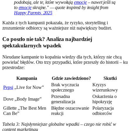
podobają, ale te, które wywołują
emocje
– nawet jeśli są
to
emocje
skrajne." — quote inspired by insight from
Happy Parrots, 2025
Każda z tych kampanii pokazała, że ryzyko, storytelling i
zrozumienie odbiorcy są ważniejsze niż największy budżet.
Co poszło nie tak? Analiza najbardziej
spektakularnych wpadek
Nieudane kampanie to kopalnia wiedzy dla tych, którzy nie chcą
powielać błędów. Oto trzy przypadki, które przeszły do historii – ku
przestrodze:
Kampania
Gdzie zawiedziono?
Skutki
Brak wyczucia
Kryzys
Pepsi
„Live for Now”
społecznego
wizerunkowy
Przesadna
Oskarżenia o
Dove „Body Image”
generalizacja
hipokryzję
Gillette „The Best Men
Błędne oszacowanie
Polaryzacja
Can Be”
reakcji
odbiorców
Tabela 3: Najsłynniejsze globalne wpadki – czego nie robić w
content marketingu