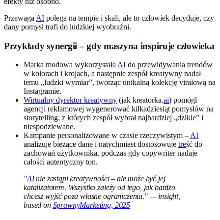
efekty niż osobno.
Przewaga
AI
polega na tempie i skali, ale to człowiek decyduje, czy
dany pomysł trafi do ludzkiej wyobraźni.
Przykłady synergii – gdy maszyna inspiruje człowieka
Marka modowa wykorzystała
AI
do przewidywania trendów
w kolorach i krojach, a następnie zespół kreatywny nadał
temu „ludzki wymiar”, tworząc unikalną kolekcję viralową na
Instagramie.
Wirtualny dyrektor kreatywny
(jak kreatorka.
ai
) pomógł
agencji reklamowej wygenerować kilkadziesiąt pomysłów na
storytelling, z których zespół wybrał najbardziej „dzikie” i
niespodziewane.
Kampanie personalizowane w czasie rzeczywistym –
AI
analizuje bieżące dane i natychmiast dostosowuje
tre
ść do
zachowań użytkownika, podczas gdy copywriter nadaje
całości autentyczny ton.
"
AI
nie zastąpi kreatywności – ale może być jej
katalizatorem. Wszystko zależy od tego, jak bardzo
chcesz wyjść poza własne ograniczenia." — insight,
based on
SprawnyMarketing, 2025