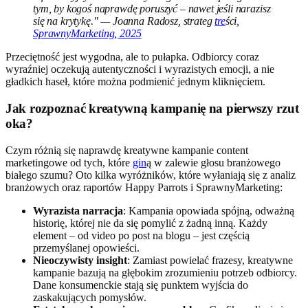
tym, by kogoś naprawdę poruszyć – nawet jeśli narazisz
się na krytykę." — Joanna Radosz, strateg
tre
ści,
SprawnyMarketing, 2025
Przeciętność jest wygodna, ale to pułapka. Odbiorcy coraz
wyraźniej oczekują autentyczności i wyrazistych emocji, a nie
gładkich haseł, które można podmienić jednym kliknięciem.
Jak rozpoznać kreatywną kampanię na pierwszy rzut
oka?
Czym różnią się naprawdę kreatywne kampanie content
marketingowe od tych, które
gin
ą w zalewie głosu branżowego
białego szumu? Oto kilka wyróżników, które wyłaniają się z analiz
branżowych oraz raportów Happy Parrots i SprawnyMarketing:
Wyrazista narracja
: Kampania opowiada spójną, odważną
historię, której nie da się pomylić z żadną inną. Każdy
element – od video po post na blogu – jest częścią
przemyślanej opowieści.
Nieoczywisty insight
: Zamiast powielać frazesy, kreatywne
kampanie bazują na głębokim zrozumieniu potrzeb odbiorcy.
Dane konsumenckie stają się punktem wyjścia do
zaskakujących pomysłów.