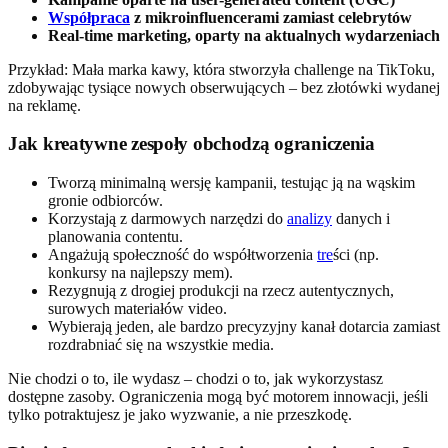
Współpraca
z mikroinfluencerami zamiast celebrytów
Real-time marketing, oparty na aktualnych wydarzeniach
Przykład: Mała marka kawy, która stworzyła challenge na TikToku,
zdobywając tysiące nowych obserwujących – bez złotówki wydanej
na reklamę.
Jak kreatywne zespoły obchodzą ograniczenia
Tworzą minimalną wersję kampanii, testując ją na wąskim
gronie odbiorców.
Korzystają z darmowych narzędzi do
analizy
danych i
planowania contentu.
Angażują społeczność do współtworzenia
tre
ści (np.
konkursy na najlepszy mem).
Rezygnują z drogiej produkcji na rzecz autentycznych,
surowych materiałów video.
Wybierają jeden, ale bardzo precyzyjny kanał dotarcia zamiast
rozdrabniać się na wszystkie media.
Nie chodzi o to, ile wydasz – chodzi o to, jak wykorzystasz
dostępne zasoby. Ograniczenia mogą być motorem innowacji, jeśli
tylko potraktujesz je jako wyzwanie, a nie przeszkodę.