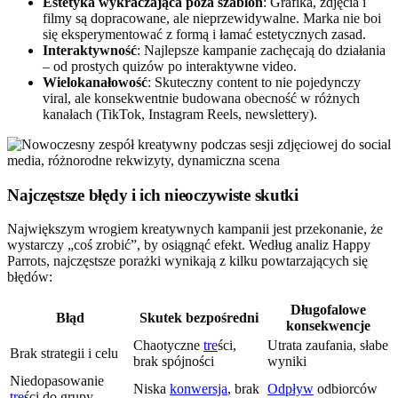
Estetyka wykraczająca poza szablon
: Grafika, zdjęcia i
filmy są dopracowane, ale nieprzewidywalne. Marka nie boi
się eksperymentować z formą i łamać estetycznych zasad.
Interaktywność
: Najlepsze kampanie zachęcają do działania
– od prostych quizów po interaktywne video.
Wielokanałowość
: Skuteczny content to nie pojedynczy
viral, ale konsekwentnie budowana obecność w różnych
kanałach (TikTok, Instagram Reels, newslettery).
Najczęstsze błędy i ich nieoczywiste skutki
Największym wrogiem kreatywnych kampanii jest przekonanie, że
wystarczy „coś zrobić”, by osiągnąć efekt. Według analiz Happy
Parrots, najczęstsze porażki wynikają z kilku powtarzających się
błędów:
Długofalowe
Błąd
Skutek bezpośredni
konsekwencje
Chaotyczne
tre
ści,
Utrata zaufania, słabe
Brak strategii i celu
brak spójności
wyniki
Niedopasowanie
Niska
konwersja
, brak
Odpływ
odbiorców
tre
ści do grupy