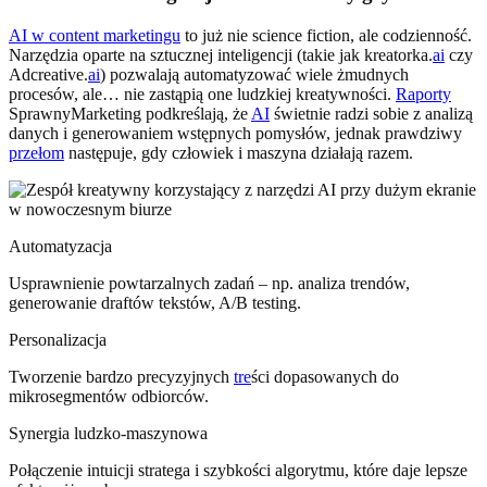
AI w content marketingu
to już nie science fiction, ale codzienność.
Narzędzia oparte na sztucznej inteligencji (takie jak kreatorka.
ai
czy
Adcreative.
ai
) pozwalają automatyzować wiele żmudnych
procesów, ale… nie zastąpią one ludzkiej kreatywności.
Raporty
SprawnyMarketing podkreślają, że
AI
świetnie radzi sobie z analizą
danych i generowaniem wstępnych pomysłów, jednak prawdziwy
przełom
następuje, gdy człowiek i maszyna działają razem.
Automatyzacja
Usprawnienie powtarzalnych zadań – np. analiza trendów,
generowanie draftów tekstów, A/B testing.
Personalizacja
Tworzenie bardzo precyzyjnych
tre
ści dopasowanych do
mikrosegmentów odbiorców.
Synergia ludzko-maszynowa
Połączenie intuicji stratega i szybkości algorytmu, które daje lepsze