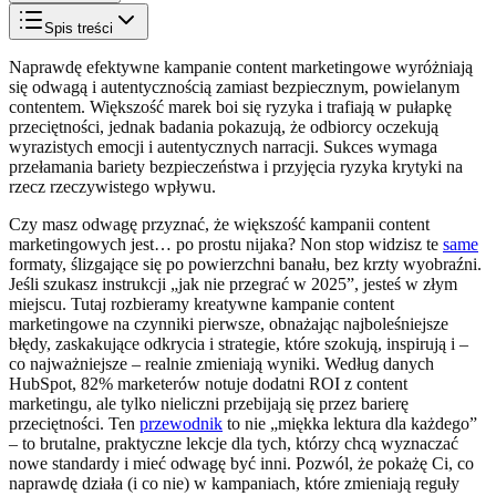
Spis treści
Naprawdę efektywne kampanie content marketingowe wyróżniają
się odwagą i autentycznością zamiast bezpiecznym, powielanym
contentem. Większość marek boi się ryzyka i trafiają w pułapkę
przeciętności, jednak badania pokazują, że odbiorcy oczekują
wyrazistych emocji i autentycznych narracji. Sukces wymaga
przełamania bariety bezpieczeństwa i przyjęcia ryzyka krytyki na
rzecz rzeczywistego wpływu.
Czy masz odwagę przyznać, że większość kampanii content
marketingowych jest… po prostu nijaka? Non stop widzisz te
same
formaty, ślizgające się po powierzchni banału, bez krzty wyobraźni.
Jeśli szukasz instrukcji „jak nie przegrać w 2025”, jesteś w złym
miejscu. Tutaj rozbieramy kreatywne kampanie content
marketingowe na czynniki pierwsze, obnażając najboleśniejsze
błędy, zaskakujące odkrycia i strategie, które szokują, inspirują i –
co najważniejsze – realnie zmieniają wyniki. Według danych
HubSpot, 82% marketerów notuje dodatni ROI z content
marketingu, ale tylko nieliczni przebijają się przez barierę
przeciętności. Ten
przewodnik
to nie „miękka lektura dla każdego”
– to brutalne, praktyczne lekcje dla tych, którzy chcą wyznaczać
nowe standardy i mieć odwagę być inni. Pozwól, że pokażę Ci, co
naprawdę działa (i co nie) w kampaniach, które zmieniają reguły