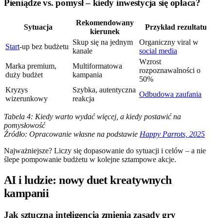
Pieniądze vs. pomysł – kiedy inwestycja się opłaca?
Rekomendowany
Sytuacja
Przykład rezultatu
kierunek
Skup się na jednym
Organiczny viral w
Start
-up bez budżetu
kanale
social media
Wzrost
Marka premium,
Multiformatowa
rozpoznawalności o
duży budżet
kampania
50%
Kryzys
Szybka, autentyczna
Odbudowa zaufania
wizerunkowy
reakcja
Tabela 4: Kiedy warto wydać więcej, a kiedy postawić na
pomysłowość
Źródło: Opracowanie własne na podstawie
Happy Parrots, 2025
Najważniejsze? Liczy się dopasowanie do sytuacji i celów – a nie
ślepe pompowanie budżetu w kolejne sztampowe akcje.
AI i ludzie: nowy duet kreatywnych
kampanii
Jak sztuczna inteligencja zmienia zasady gry