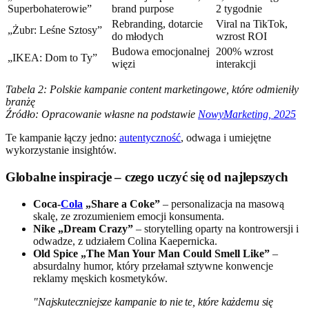
Superbohaterowie”
brand purpose
2 tygodnie
Rebranding, dotarcie
Viral na TikTok,
„Żubr: Leśne Sztosy”
do młodych
wzrost ROI
Budowa emocjonalnej
200% wzrost
„IKEA: Dom to Ty”
więzi
interakcji
Tabela 2: Polskie kampanie content marketingowe, które odmieniły
branżę
Źródło: Opracowanie własne na podstawie
NowyMarketing, 2025
Te kampanie łączy jedno:
autentyczność
, odwaga i umiejętne
wykorzystanie insightów.
Globalne inspiracje – czego uczyć się od najlepszych
Coca-
Cola
„Share a Coke”
– personalizacja na masową
skalę, ze zrozumieniem emocji konsumenta.
Nike „Dream Crazy”
– storytelling oparty na kontrowersji i
odwadze, z udziałem Colina Kaepernicka.
Old Spice „The Man Your Man Could Smell Like”
–
absurdalny humor, który przełamał sztywne konwencje
reklamy męskich kosmetyków.
"Najskuteczniejsze kampanie to nie te, które każdemu się