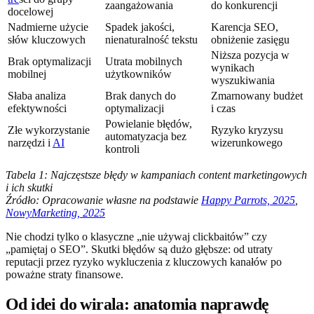
zaangażowania
do konkurencji
docelowej
Nadmierne użycie
Spadek jakości,
Karencja SEO,
słów kluczowych
nienaturalność tekstu
obniżenie zasięgu
Niższa pozycja w
Brak optymalizacji
Utrata mobilnych
wynikach
mobilnej
użytkowników
wyszukiwania
Słaba analiza
Brak danych do
Zmarnowany budżet
efektywności
optymalizacji
i czas
Powielanie błędów,
Złe wykorzystanie
Ryzyko kryzysu
automatyzacja bez
narzędzi i
AI
wizerunkowego
kontroli
Tabela 1: Najczęstsze błędy w kampaniach content marketingowych
i ich skutki
Źródło: Opracowanie własne na podstawie
Happy Parrots, 2025
,
NowyMarketing, 2025
Nie chodzi tylko o klasyczne „nie używaj clickbaitów” czy
„pamiętaj o SEO”. Skutki błędów są dużo głębsze: od utraty
reputacji przez ryzyko wykluczenia z kluczowych kanałów po
poważne straty finansowe.
Od idei do wirala: anatomia naprawdę