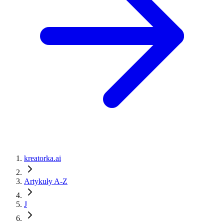
kreatorka.ai
Artykuły A-Z
J