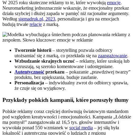
W 2025 roku skuteczne reklamy to te, które wywołują
emocje
.
Neuromarketing jednoznacznie wskazuje, że emocjonalny przekaz
działa szybciej i dłużej zapada w pamięć niż racjonalne argumenty.
Według
sigmadruk.pl, 2023
, personalizacja i gra na emocjach
budują trwałe
relacje
z marką.
Tworzenie historii
– storytelling pozwala odbiorcy
utożsamiać się z marką, co przekłada się na
zaangażowanie
.
Wzbudzanie skrajnych uczuć
– reklamy, które szokują lub
wzruszają, są szeroko komentowane i udostępniane.
Autentyczność
przekazu
– pokazanie „prawdziwej twarzy”
produktu, bez upiększania, buduje zaufanie.
Personalizacja
– indywidualny zwrot do odbiorcy sprawia,
że czuje się on wyjątkowy.
Przykłady polskich kampanii, które poruszyły tłumy
Polskie reklamy coraz częściej dorównują światowym standardom
pod względem kreatywności i emocjonalności. Kampania „Łódzkie
ma pomysł!” zaangażowała aż 16,5 tys. głosów internautów i
wywołała ponad 550 wzmianek w
social media
– jej siłą była
lokalność i autentyczna opowieść o ludziach z regionu