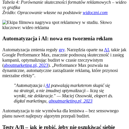
Tabela 4: Porównanie skuteczności formatów reklamowych – wideo
vs grafika
Źródło: Opracowanie własne na podstawie
widoczni.com
Automatyzacja i AI: nowa era tworzenia reklam
Automatyzacja zmienia reguły
gry
. Narzędzia oparte na
AI
, takie jak
Google Performance Max, znacznie podnoszą skuteczność i zasięg
kampanii, optymalizując budżet w czasie rzeczywistym
(
aboutmarketing.pl, 2023
). „Performance Max pozwala na
dynamiczne, automatyczne zarządzanie reklamą, które przynosi
mierzalne efekty”.
"Automatyzacja i
AI
pozwalają marketerom skupić się
na strategii, a nie żmudnej optymalizacji – liczą się
wyniki, nie deklaracje." — Maciej Ossowski, ekspert ds.
digital marketingu,
aboutmarketing.pl, 2023
Automatyzacja to nie wymówka dla lenistwa – bez sensownego
planu nawet najlepszy algorytm przepali budżet.
Testy A/B – jak je robić, żeby nie oszukiwać siebie