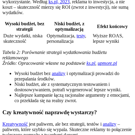
wykorzystanie. Według
ks.pl, 2023
, reklama to inwestycja, a nie
koszt – skuteczność mierzy się ROI (zwrot z inwestycji), nie sumą
wydatków.
Wysoki budżet, bez
Niski budżet, z
Efekt końcowy
strategii
optymalizacją
Duże wydatki, niska
Optymalizacja,
testy
,
Wyższe ROAS,
skuteczność
personalizacja
lepsze wyniki
Tabela 2: Porównanie strategii wydatkowania budżetu
reklamowego
Źródło: Opracowanie własne na podstawie
ks.pl
,
upmore.pl
Wysoki budżet bez
analizy
i optymalizacji prowadzi do
przepalania środków.
Niski budżet, ale z systematycznym testowaniem i
dostosowywaniem, potrafi wygenerować lepsze wyniki.
Najlepsze kampanie łączą racjonalne argumenty z emocjami,
co przekłada się na realny zwrot.
Czy kreatywność naprawdę wystarczy?
Kreatywność
jest paliwem, ale bez strategii, testów i
analizy
–
paliwem, które szybko się wypala. Skuteczne reklamy to połączenie
twórczego pomysłu z twardymi danymi.