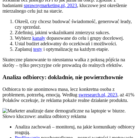
badaniami
sprawnymarketing.pl, 2023
, kluczowe jest określenie
mierzalnego celu już na starcie.
Określ, czy chcesz budować świadomość, generować leady,
czy sprzedaż.
Zdefiniuj, jakimi wskaźnikami zmierzysz sukces.
Wybierz
kanały
dopasowane do celu i grupy docelowej.
Ustal budżet adekwatny do oczekiwań i możliwości.
Zaplanuj
testy
i optymalizację na każdym etapie.
Skuteczne planowanie to nieustanna walka z pokusą pójścia na
skróty – tylko precyzyjne cele prowadzą do realnych efektów.
Analiza odbiorcy: dokładnie, nie powierzchownie
Odbiorca to nie anonimowa masa, lecz konkretna osoba z
problemem, potrzebą, emocją. Według
swresearch.pl, 2023
, aż 41%
Polaków oczekuje, że reklama pokaże realne działanie produktu.
Analiza zachowań – monitoruj, na jakie komunikaty odbiorcy
reagują.
Profilowanie
psychograficzne – poznaj wartości i motywacje