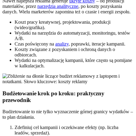
Nawet najlepsza reklama generuje
ukryte koszty
– od produkcji
materiałów, przez
narzędzia analityczne
, po koszty pozyskania
danych. Wielu marketerów zapomina też o czasie i energii zespołu.
Koszt pracy kreatywnej, projektowania, produkcji
(wideo/grafika).
Wydatki na narzędzia do automatyzacji, monitoringu, testów
A/B.
Czas poświęcony na
analizy
, poprawki, iteracje kampanii.
Koszty związane z pozyskaniem i ochroną danych o
odbiorcach.
Wydatki na optymalizację kampanii, które często są pomijane
w kalkulacjach.
Budżetowanie krok po kroku: praktyczny
przewodnik
Budżetowanie to nie tylko wyznaczenie górnej granicy wydatków –
to plan działania.
Zdefiniuj cel kampanii i oczekiwane efekty (np. liczba
leadów, sprzedaż).