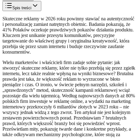
Spis treści
Skuteczne reklamy w 2026 roku powinny stawiać na autentyczność
i personalizację zamiast natrętnych obietnic. Badania pokazują, że
41% Polaków oczekuje prawdziwych pokazów działania produktu.
Kluczem jest unikanie przesytu komunikatów, precyzyjne
targetowanie do właściwej grupy i oryginalna kreatywność, która
przebija się przez szum internetu i buduje rzeczywiste zaufanie
konsumentów.
Wielu marketerów i właścicieli firm zadaje sobie pytanie: jak
stworzyć skuteczne reklamy, które nie tylko przebiją się przez zgiełk
internetu, lecz także realnie wpłyną na wyniki biznesowe? Brutalna
prawda jest taka, że większość reklam to wyrzucone w błoto
pieniądze i czas. O ironio, w świecie pełnym narzędzi, szkoleń i
„sprawdzonych” metod, skuteczność kampanii reklamowej wciąż
pozostaje dla wielu tajemnicą. Według najnowszych danych aż 80%
polskich firm inwestuje w reklamę online, a wydatki na marketing
internetowy przekroczyły 6 miliardów złotych w 2023 roku – nie
wszyscy jednak widzą z tego zwrot. Ten artykuł nie jest kolejnym
zestawem powierzchownych porad. Przedstawiam 7 brutalnych
prawd, których większość branży boi się powiedzieć wprost.
Prześwietlam mity, pokazuję twarde dane i konkretne przykłady, a
także odkrywam mechanizmy psychologiczne, które stoją za