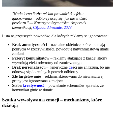
"Nadmierna liczba reklam prowadzi do efektu
ignorowania – odbiorcy uczą się, jak nie widzieć
przekazu." — Katarzyna Szymańska, ekspert ds.
komunikacji,
Cityboard Institute, 2023
Lista najczęstszych powodów, dla których reklamy są ignorowane:
Brak autentyczności
– nachalne obietnice, które nie mają
pokrycia w rzeczywistości, powodują natychmiastową utratę
zaufania.
Przesyt komunikatów
– reklamy atakujące z każdej strony
wywołują efekt odwrotny od zamierzonego.
Brak personalizacji
– generyczne
tre
ści nie angażują, bo nie
odnoszą się do realnych potrzeb odbiorcy.
Złe targetowanie
– reklama skierowana do niewłaściwej
grupy jest ignorowana z miejsca.
Słaba
kreatywność
– powielanie schematów sprawia, że
komunikat ginie w tłumie.
Sztuka wywoływania emocji – mechanizmy, które
działają