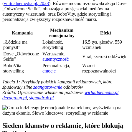
(
wirtualnemedia.pl, 2023
). Równie mocno rezonowała akcja Dove
„Odwrócone Selfie”, obnażająca presję social mediów na
autentyczny wizerunek, oraz BoboVity, gdzie storytelling i
personalizacja zwiększyły rozpoznawalność marki.
Mechanizm
Kampania
Efekt
emocjonalny
„Łódzkie ma
Lokalność,
16,5 tys. głosów, 559
pomysł!”
storytelling
wzmianek
Dove „Odwrócone
Wzruszenie,
Viral, szeroki oddźwięk
Selfie”
autentyczność
BoboVita –
Personalizacja,
Wzrost
storytelling
emocje
rozpoznawalności
Tabela 1: Przykłady polskich kampanii reklamowych, które
zbudowały silne
zaangażowanie
odbiorców
Źródło: Opracowanie własne na podstawie
wirtualnemedia.pl
,
devagroup.pl
,
sigmadruk.pl
Siedem kłamstw o reklamie, które blokują