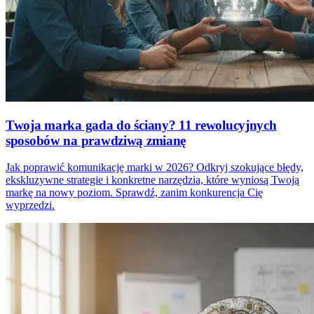
Twoja marka gada do ściany? 11 rewolucyjnych
sposobów na prawdziwą zmianę
Jak poprawić komunikację marki w 2026? Odkryj szokujące błędy,
ekskluzywne strategie i konkretne narzędzia, które wyniosą Twoją
markę na nowy poziom. Sprawdź, zanim konkurencja Cię
wyprzedzi.