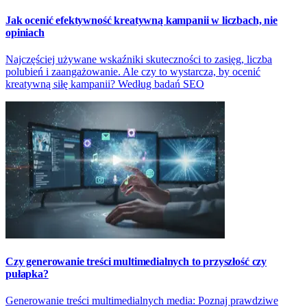
Jak ocenić efektywność kreatywną kampanii w liczbach, nie
opiniach
Najczęściej używane wskaźniki skuteczności to zasięg, liczba
polubień i zaangażowanie. Ale czy to wystarcza, by ocenić
kreatywną siłę kampanii? Według badań SEO
Czy generowanie treści multimedialnych to przyszłość czy
pułapka?
Generowanie treści multimedialnych media: Poznaj prawdziwe