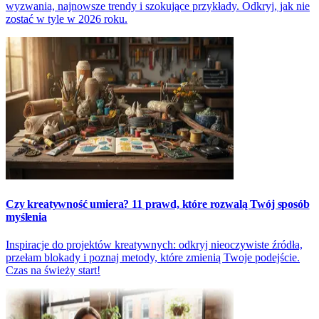
wyzwania, najnowsze trendy i szokujące przykłady. Odkryj, jak nie
zostać w tyle w 2026 roku.
Czy kreatywność umiera? 11 prawd, które rozwalą Twój sposób
myślenia
Inspiracje do projektów kreatywnych: odkryj nieoczywiste źródła,
przełam blokady i poznaj metody, które zmienią Twoje podejście.
Czas na świeży start!