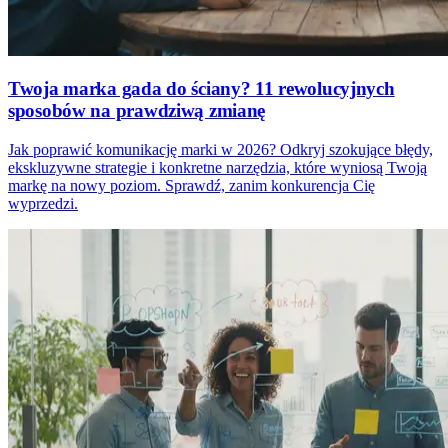
Twoja marka gada do ściany? 11 rewolucyjnych
sposobów na prawdziwą zmianę
Jak poprawić komunikację marki w 2026? Odkryj szokujące błędy,
ekskluzywne strategie i konkretne narzędzia, które wyniosą Twoją
markę na nowy poziom. Sprawdź, zanim konkurencja Cię
wyprzedzi.