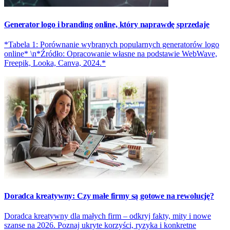
Generator logo i branding online, który naprawdę sprzedaje
*Tabela 1: Porównanie wybranych popularnych generatorów logo
online* \n*Źródło: Opracowanie własne na podstawie WebWave,
Freepik, Looka, Canva, 2024.*
Doradca kreatywny: Czy małe firmy są gotowe na rewolucję?
Doradca kreatywny dla małych firm – odkryj fakty, mity i nowe
szanse na 2026. Poznaj ukryte korzyści, ryzyka i konkretne