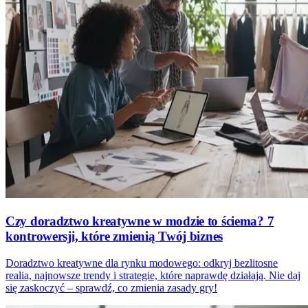
Czy doradztwo kreatywne w modzie to ściema? 7
kontrowersji, które zmienią Twój biznes
Doradztwo kreatywne dla rynku modowego: odkryj bezlitosne
realia, najnowsze trendy i strategie, które naprawdę działają. Nie daj
się zaskoczyć – sprawdź, co zmienia zasady gry!