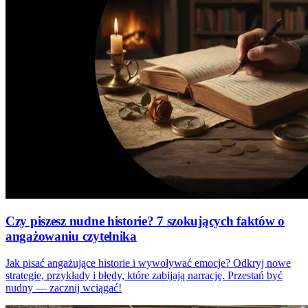
Czy piszesz nudne historie? 7 szokujących faktów o
angażowaniu czytelnika
Jak pisać angażujące historie i wywoływać emocje? Odkryj nowe
strategie, przykłady i błędy, które zabijają narrację. Przestań być
nudny — zacznij wciągać!