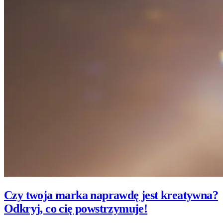
Czy twoja marka naprawdę jest kreatywna?
Odkryj, co cię powstrzymuje!