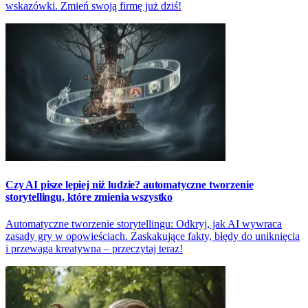
wskazówki. Zmień swoją firmę już dziś!
Czy AI pisze lepiej niż ludzie? automatyczne tworzenie
storytellingu, które zmienia wszystko
Automatyczne tworzenie storytellingu: Odkryj, jak AI wywraca
zasady gry w opowieściach. Zaskakujące fakty, błędy do uniknięcia
i przewaga kreatywna – przeczytaj teraz!