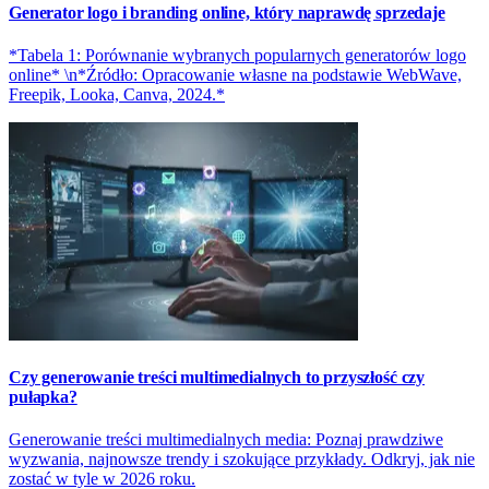
Generator logo i branding online, który naprawdę sprzedaje
*Tabela 1: Porównanie wybranych popularnych generatorów logo
online* \n*Źródło: Opracowanie własne na podstawie WebWave,
Freepik, Looka, Canva, 2024.*
Czy generowanie treści multimedialnych to przyszłość czy
pułapka?
Generowanie treści multimedialnych media: Poznaj prawdziwe
wyzwania, najnowsze trendy i szokujące przykłady. Odkryj, jak nie
zostać w tyle w 2026 roku.