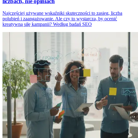
liczbach, nie opiniach
Najczęściej używane wskaźniki skuteczności to zasięg, liczba
polubień i zaangażowanie. Ale czy to wystarcza, by ocenić
kreatywną siłę kampanii? Według badań SEO