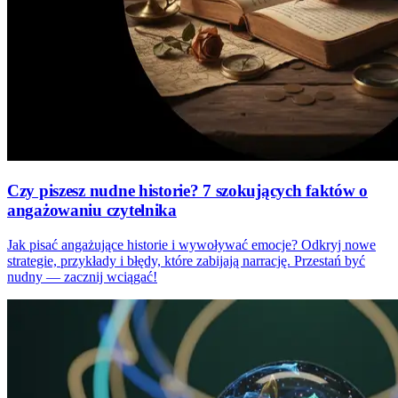
Czy piszesz nudne historie? 7 szokujących faktów o
angażowaniu czytelnika
Jak pisać angażujące historie i wywoływać emocje? Odkryj nowe
strategie, przykłady i błędy, które zabijają narrację. Przestań być
nudny — zacznij wciągać!