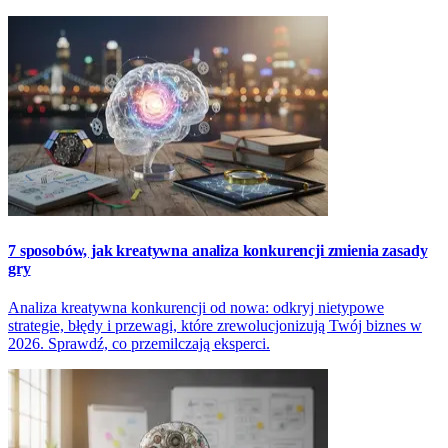
7 sposobów, jak kreatywna analiza konkurencji zmienia zasady
gry
Analiza kreatywna konkurencji od nowa: odkryj nietypowe
strategie, błędy i przewagi, które zrewolucjonizują Twój biznes w
2026. Sprawdź, co przemilczają eksperci.