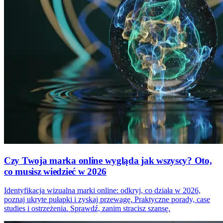
Czy Twoja marka online wygląda jak wszyscy? Oto,
co musisz wiedzieć w 2026
Identyfikacja wizualna marki online: odkryj, co działa w 2026,
poznaj ukryte pułapki i zyskaj przewagę. Praktyczne porady, case
studies i ostrzeżenia. Sprawdź, zanim stracisz szansę.