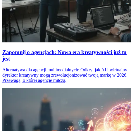
Zapomnij o agencjach: Nowa era kreatywności już tu
jest
Alternatywa dla agencji multimedialnych: Odkryj jak AI i wirtualny
dyrektor kreatywny mogą zrewolucjonizować twoją markę w 2026.
Przewaga, o której agencje milczą.